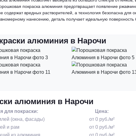
ска алюминия позволяет выбирать из большого спектра оттенков, 
орошковая покраска алюминия предотвращает появление ржавчины
не содержат вредных растворителей, а технология безопасна для 
вномерному нанесению, деталь получает идеальную поверхность б
краски алюминия в Нарочи
ски алюминия в Нарочи
 для покраски:
Цена:
лей (окна, фасады)
от 0 руб./м²
ей и рам
от 0 руб./м²
кций из алюминия
от 0 руб./м²