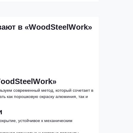
вают в «WoodSteelWork»
oodSteelWork»
ьзуем современный метод, который сочетает в
ть как порошковую окраску алюминия, так и
и
крытие, устойчивое к механическим