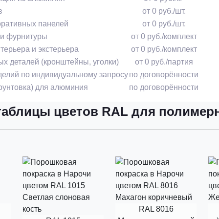
в
от 0 руб./шт.
ративных панелей
от 0 руб./шт.
 и фурнитуры
от 0 руб./комплект
терьера и экстерьера
от 0 руб./комплект
х деталей (кронштейны, уголки)
от 0 руб./партия
делий по индивидуальному запросу
по договорённости
рунтовка) для алюминия
по договорённости
таблицы цветов RAL для полимер
RAL 8016