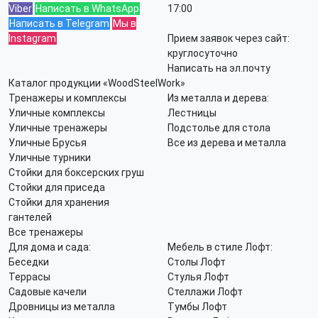
Viber
Написать в WhatsApp
17:00
Написать в Telegram
Мы в
Instagram
Прием заявок через сайт:
круглосуточно
Написать на эл.почту
Каталог продукции «WoodSteelWork»
Тренажеры и комплексы
Из металла и дерева:
Уличные комплексы
Лестницы
Уличные тренажеры
Подстолье для стола
Уличные Брусья
Все из дерева и металла
Уличные турники
Стойки для боксерских груш
Стойки для приседа
Стойки для хранения
гантелей
Все тренажеры
Для дома и сада:
Мебель в стиле Лофт:
Беседки
Столы Лофт
Террасы
Стулья Лофт
Садовые качели
Стеллажи Лофт
Дровницы из металла
Тумбы Лофт