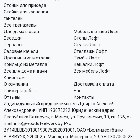
Стойки для приседа
Стойки для хранения
гантелей
Все тренажеры
Для дома и сада:
Мебель в стиле Лофт:
Беседки
Столы Лофт
Террасы
Стулья Лофт
Садовые качели
Стеллажи Лофт
Дровницы из металла
Тумбы Лофт
Крыльцо из металла
Вешалки Лофт
Все для дома и дачи
Вся мебель Лофт
Клиентам
О компании
Доставка и оплата
Примеры работ
Блог
Отзывы
Контакты
Индивидуальный предприниматель Цвирко Алексей
Александрович, УНП 193075282. Юридеческий адрес:
Республика Беларусь, г. Минск, ул. Прушинских, 10, кв. 176, e-
mail: info@woodsteelwork.by. Р/с
BY14BLBB30130193075282001001, ОАО «Белинвестбанк»,
BLBBBY2X, 220002, г. Минск, пр. Машерова, 29, УНП 807000028