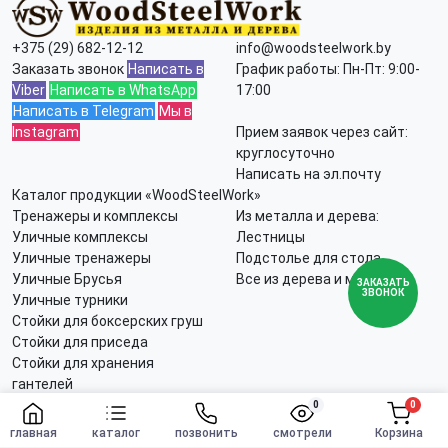
+375 (29) 682-12-12
info@woodsteelwork.by
Заказать звонок
Написать в
График работы: Пн-Пт: 9:00-
Viber
Написать в WhatsApp
17:00
Написать в Telegram
Мы в
Instagram
Прием заявок через сайт:
круглосуточно
Написать на эл.почту
Каталог продукции «WoodSteelWork»
Тренажеры и комплексы
Из металла и дерева:
Уличные комплексы
Лестницы
Уличные тренажеры
Подстолье для стола
Уличные Брусья
Все из дерева и металла
ЗАКАЗАТЬ
ЗВОНОК
Уличные турники
Стойки для боксерских груш
Стойки для приседа
Стойки для хранения
гантелей
Все тренажеры
0
0
Заказать
Для дома и сада:
Мебель в стиле Лофт:
главная
каталог
позвонить
смотрели
Корзина
Беседки
Столы Лофт