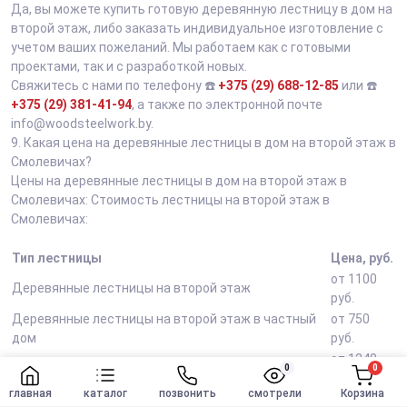
Да, вы можете купить готовую деревянную лестницу в дом на
второй этаж, либо заказать индивидуальное изготовление с
учетом ваших пожеланий. Мы работаем как с готовыми
проектами, так и с разработкой новых.
Свяжитесь с нами по телефону ☎️
+375 (29) 688-12-85
или ☎️
+375 (29) 381-41-94
, а также по электронной почте
info@woodsteelwork.by.
9.
Какая цена на деревянные лестницы в дом на второй этаж в
Смолевичах?
Цены на деревянные лестницы в дом на второй этаж в
Смолевичах: Стоимость лестницы на второй этаж в
Смолевичах:
Тип лестницы
Цена, руб.
от 1100
Деревянные лестницы на второй этаж
руб.
Деревянные лестницы на второй этаж в частный
от 750
дом
руб.
от 1240
Деревянные лестницы на металлическом каркасе
0
0
руб.
главная
каталог
позвонить
смотрели
Корзина
от 680