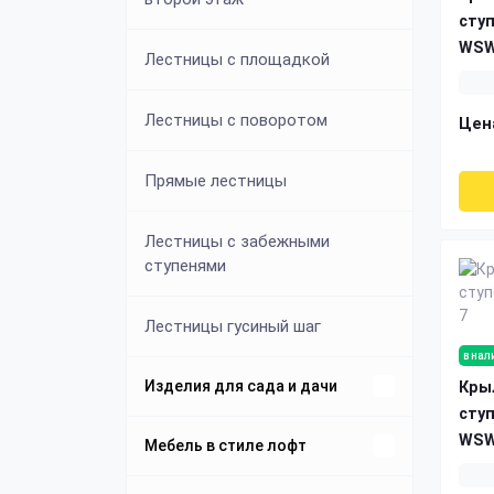
сту
WSW
Лестницы с площадкой
Лестницы с поворотом
Цен
Прямые лестницы
Лестницы с забежными
ступенями
Лестницы гусиный шаг
в нал
Изделия для сада и дачи
Кры
сту
WSW
Беседки из дерева и металла
Мебель в стиле лофт