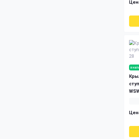
Цен
в нал
Кры
сту
WSW
Цен