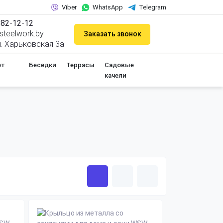
Viber
WhatsApp
Telegram
682-12-12
teelwork.by
Заказать звонок
ул. Харьковская 3а
фт
Беседки
Террасы
Садовые
качели