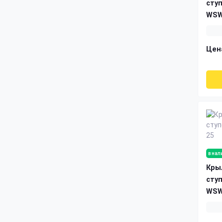
сту
WSW
Цен
в нал
Кры
сту
WSW