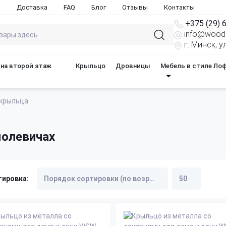
ы
Доставка
FAQ
Блог
Отзывы
Контакты
+375 (29) 
info@woods
г. Минск, 
на второй этаж
Крыльцо
Дровницы
Мебель в стиле Ло
 крыльца
молевичах
тировка: