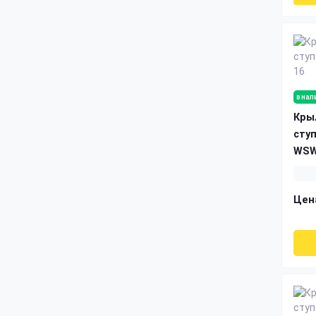
в нал
Кры
сту
WSW
Цен