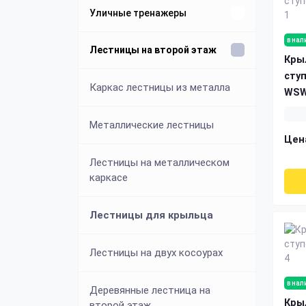
Уличные тренажеры
в нал
Уличные спортивные
Лестницы на второй этаж
Кры
комплексы
сту
Каркас лестницы из металла
WSW
Уличные брусья
Металлические лестницы
Цен
Уличные турники
Лестницы на металлическом
каркасе
Cтойка для приседаний
Лестницы для крыльца
Стойки для хранения гантелей
Лестницы на двух косоурах
в нал
Деревянные лестница на
Кры
второй этаж