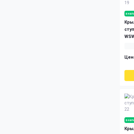
в нал
Кры
сту
WSW
Цен
в нал
Кры