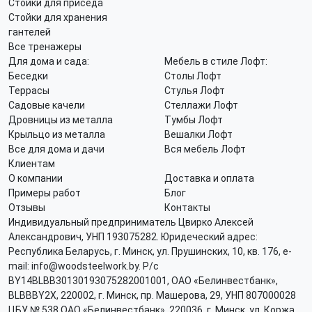
Стойки для приседа
Стойки для хранения
гантелей
Все тренажеры
Для дома и сада:
Мебель в стиле Лофт:
Беседки
Столы Лофт
Террасы
Стулья Лофт
Садовые качели
Стеллажи Лофт
Дровницы из металла
Тумбы Лофт
Крыльцо из металла
Вешалки Лофт
Все для дома и дачи
Вся мебель Лофт
Клиентам
О компании
Доставка и оплата
Примеры работ
Блог
Отзывы
Контакты
Индивидуальный предприниматель Цвирко Алексей
Александрович, УНП 193075282. Юридеческий адрес:
Республика Беларусь, г. Минск, ул. Прушинских, 10, кв. 176, e-
mail: info@woodsteelwork.by. Р/с
BY14BLBB30130193075282001001, ОАО «Белинвестбанк»,
BLBBBY2X, 220002, г. Минск, пр. Машерова, 29, УНП 807000028
ЦБУ № 538 ОАО «Белинвестбанк», 220036, г. Минск, ул. Коржа,