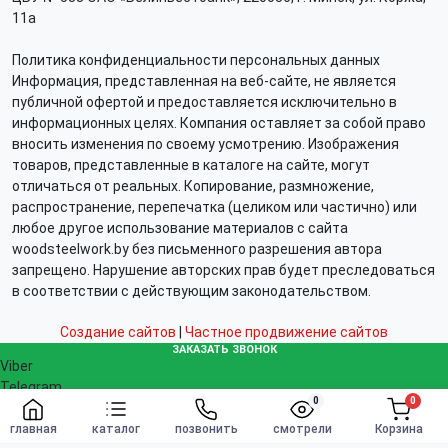
11а
Политика конфиденциальности персональных данных
Информация, представленная на веб-сайте, не является
публичной офертой и предоставляется исключительно в
информационных целях. Компания оставляет за собой право
вносить изменения по своему усмотрению. Изображения
товаров, представленные в каталоге на сайте, могут
отличаться от реальных. Копирование, размножение,
распространение, перепечатка (целиком или частично) или
любое другое использование материалов с сайта
woodsteelwork.by без письменного разрешения автора
запрещено. Нарушение авторских прав будет преследоваться
в соответствии с действующим законодательством.
Создание сайтов
|
Частное продвижение сайтов
ЗАКАЗАТЬ ЗВОНОК
Viber
Telegram
0
0
WhatsApp
Заказать
info@woodsteelwork.by
главная
каталог
позвонить
смотрели
Корзина