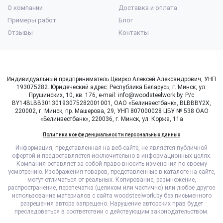
О компании
Доставка и оплата
Примеры работ
Блог
Отзывы
Контакты
Индивидуальный предприниматель Цвирко Алексей Александрович, УНП
193075282. Юридеческий адрес: Республика Беларусь, г. Минск, ул.
Прушинских, 10, кв. 176, e-mail: info@woodsteelwork.by. Р/с
BY14BLBB30130193075282001001, ОАО «Белинвестбанк», BLBBBY2X,
220002, г. Минск, пр. Машерова, 29, УНП 807000028 ЦБУ № 538 ОАО
«Белинвестбанк», 220036, г. Минск, ул. Коржа, 11а
Политика конфиденциальности персональных данных
Информация, представленная на веб-сайте, не является публичной
офертой и предоставляется исключительно в информационных целях.
Компания оставляет за собой право вносить изменения по своему
усмотрению. Изображения товаров, представленные в каталоге на сайте,
могут отличаться от реальных. Копирование, размножение,
распространение, перепечатка (целиком или частично) или любое другое
использование материалов с сайта woodsteelwork.by без письменного
разрешения автора запрещено. Нарушение авторских прав будет
преследоваться в соответствии с действующим законодательством.