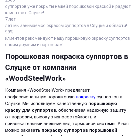
суппортов уже покрыты нашей порошковой краской и радуют
клиентов в Слуцке!
7 лет
лет мы занимаемся окрасом суппортов в Слуцке и области!
99%
клиентов рекомендуют нашу порошковую окраску суппортов
своим друзьям и партнёрам!
Порошковая покраска суппортов в
Слуцке от компании
«WoodSteelWork»
Компания «WoodSteelWork» предлагает
профессиональную порошковую
покраску
суппортов в
Слуцке. Мы используем качественную
порошковую
краску для суппортов
, обеспечивая надежную защиту
от коррозии, высокую износостойкость и
привлекательный внешний вид тормозной системы. У нас
можно заказать
покраску суппортов порошковой