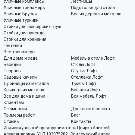
Уличные комплексы
Лестницы
Уличные тренажеры
Подстолье для стола
Уличные Брусья
Все из дерева и металла
Уличные турники
Стойки для боксерских груш
Стойки для приседа
Стойки для хранения
гантелей
Все тренажеры
Для дома и сада:
Мебель в стиле Лофт:
Беседки
Столы Лофт
Террасы
Стулья Лофт
Садовые качели
Стеллажи Лофт
Дровницы из металла
Тумбы Лофт
Крыльцо из металла
Вешалки Лофт
Все для дома и дачи
Вся мебель Лофт
Клиентам
О компании
Доставка и оплата
Примеры работ
Блог
Отзывы
Контакты
Индивидуальный предприниматель Цвирко Алексей
Александрович, УНП 193075282. Юридеческий адрес: