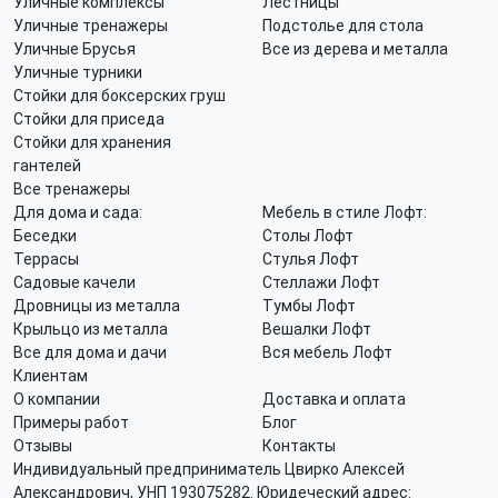
Уличные комплексы
Лестницы
Уличные тренажеры
Подстолье для стола
Уличные Брусья
Все из дерева и металла
Уличные турники
Стойки для боксерских груш
Стойки для приседа
Стойки для хранения
гантелей
Все тренажеры
Для дома и сада:
Мебель в стиле Лофт:
Беседки
Столы Лофт
Террасы
Стулья Лофт
Садовые качели
Стеллажи Лофт
Дровницы из металла
Тумбы Лофт
Крыльцо из металла
Вешалки Лофт
Все для дома и дачи
Вся мебель Лофт
Клиентам
О компании
Доставка и оплата
Примеры работ
Блог
Отзывы
Контакты
Индивидуальный предприниматель Цвирко Алексей
Александрович, УНП 193075282. Юридеческий адрес: