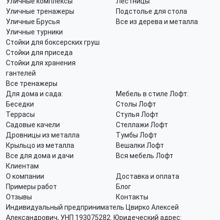
Уличные комплексы
Лестницы
Уличные тренажеры
Подстолье для стола
Уличные Брусья
Все из дерева и металла
Уличные турники
Стойки для боксерских груш
Стойки для приседа
Стойки для хранения
гантелей
Все тренажеры
Для дома и сада:
Мебель в стиле Лофт:
Беседки
Столы Лофт
Террасы
Стулья Лофт
Садовые качели
Стеллажи Лофт
Дровницы из металла
Тумбы Лофт
Крыльцо из металла
Вешалки Лофт
Все для дома и дачи
Вся мебель Лофт
Клиентам
О компании
Доставка и оплата
Примеры работ
Блог
Отзывы
Контакты
Индивидуальный предприниматель Цвирко Алексей
Александрович, УНП 193075282. Юридеческий адрес: