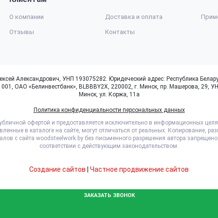
О компании
Доставка и оплата
Прим
Отзывы
Контакты
й Александрович, УНП 193075282. Юридеческий адрес: Республика Беларусь, г
01, ОАО «Белинвестбанк», BLBBBY2X, 220002, г. Минск, пр. Машерова, 29, У
Минск, ул. Коржа, 11а
Политика конфиденциальности персональных данных
публичной офертой и предоставляется исключительно в информационных целя
ленные в каталоге на сайте, могут отличаться от реальных. Копирование, ра
лов с сайта woodsteelwork.by без письменного разрешения автора запрещено
соответствии с действующим законодательством.
Создание сайтов
|
Частное продвижение сайтов
ЗАКАЗАТЬ ЗВОНОК