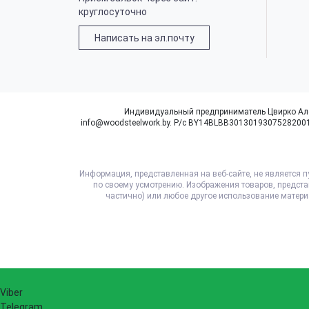
круглосуточно
Написать на эл.почту
Индивидуальный предприниматель Цвирко Алексе
info@woodsteelwork.by. Р/с BY14BLBB301301930752820010
Информация, представленная на веб-сайте, не является 
по своему усмотрению. Изображения товаров, представ
частично) или любое другое использование материа
Viber
Telegram