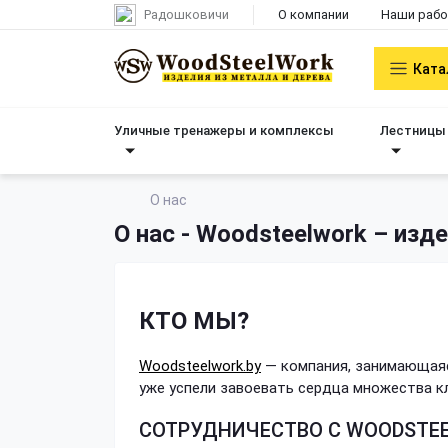
Радошковичи
О компании
Наши раб
Ката
Уличные тренажеры и комплексы
Лестницы 
О нас
О нас - Woodsteelwork – изд
КТО МЫ?
Woodsteelwork.by
— компания, занимающаяс
уже успели завоевать сердца множества кл
СОТРУДНИЧЕСТВО С WOODSTE