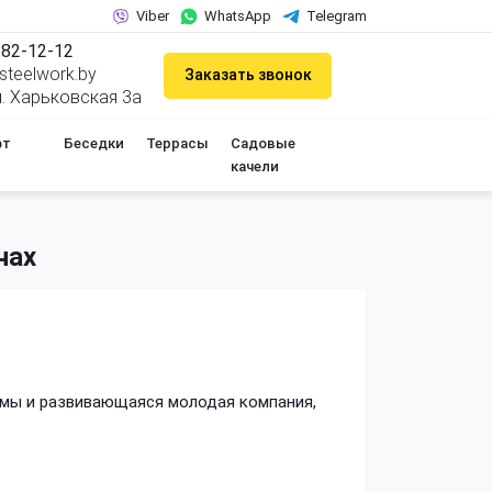
Viber
WhatsApp
Telegram
682-12-12
teelwork.by
Заказать звонок
ул. Харьковская 3а
фт
Беседки
Террасы
Садовые
качели
чах
 мы и развивающаяся молодая компания,