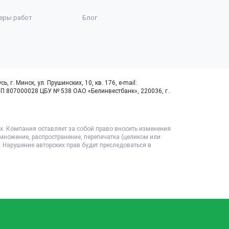
еры работ
Блог
. Минск, ул. Прушинских, 10, кв. 176, e-mail:
НП 807000028 ЦБУ № 538 ОАО «Белинвестбанк», 220036, г.
х. Компания оставляет за собой право вносить изменения
змножение, распространение, перепечатка (целиком или
. Нарушение авторских прав будет преследоваться в