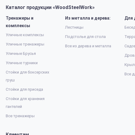
Каталог продукции «WoodSteelWork»
Тренажеры и
Из металла и дерева:
Для 
комплексы
Лестницы
Бесе
Уличные комплексы
Подстолье для стола
Терр
Уличные тренажеры
Все из дерева и металла
Садо
Уличные Брусья
Дров
Уличные турники
Крыл
Стойки для боксерских
Все д
груш
Стойки для приседа
Стойки для хранения
гантелей
Все тренажеры
Клиентам