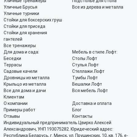
Уличные тренажеры
Подстолье для стола
Уличные Брусья
Все из дерева и металла
Уличные турники
Стойки для боксерских груш
Стойки для приседа
Стойки для хранения
гантелей
Все тренажеры
Для дома и сада:
Мебель в стиле Лофт:
Беседки
Столы Лофт
Террасы
Стулья Лофт
Садовые качели
Стеллажи Лофт
Дровницы из металла
Тумбы Лофт
Крыльцо из металла
Вешалки Лофт
Все для дома и дачи
Вся мебель Лофт
Клиентам
О компании
Доставка и оплата
Примеры работ
Блог
Отзывы
Контакты
Индивидуальный предприниматель Цвирко Алексей
Александрович, УНП 193075282. Юридеческий адрес:
Республика Беларусь, г. Минск, ул. Прушинских, 10, кв. 176, e-