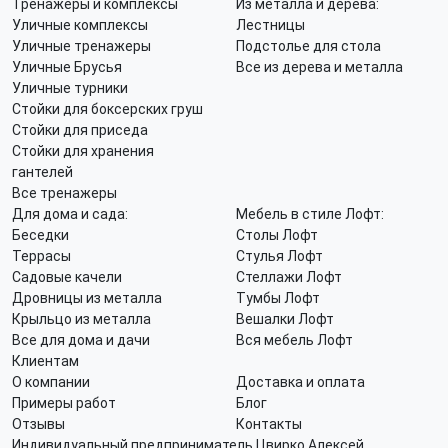
Тренажеры и комплексы
Из металла и дерева:
Уличные комплексы
Лестницы
Уличные тренажеры
Подстолье для стола
Уличные Брусья
Все из дерева и металла
Уличные турники
Стойки для боксерских груш
Стойки для приседа
Стойки для хранения
гантелей
Все тренажеры
Для дома и сада:
Мебель в стиле Лофт:
Беседки
Столы Лофт
Террасы
Стулья Лофт
Садовые качели
Стеллажи Лофт
Дровницы из металла
Тумбы Лофт
Крыльцо из металла
Вешалки Лофт
Все для дома и дачи
Вся мебель Лофт
Клиентам
О компании
Доставка и оплата
Примеры работ
Блог
Отзывы
Контакты
Индивидуальный предприниматель Цвирко Алексей