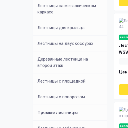
Лестницы на металлическом
каркасе
Cтойка для приседаний
Лестницы для крыльца
Стойки для хранения гантелей
в нал
Лестницы на двух косоурах
Лес
WSW
Деревянные лестница на
второй этаж
Цен
Лестницы с площадкой
Лестницы с поворотом
Прямые лестницы
в нал