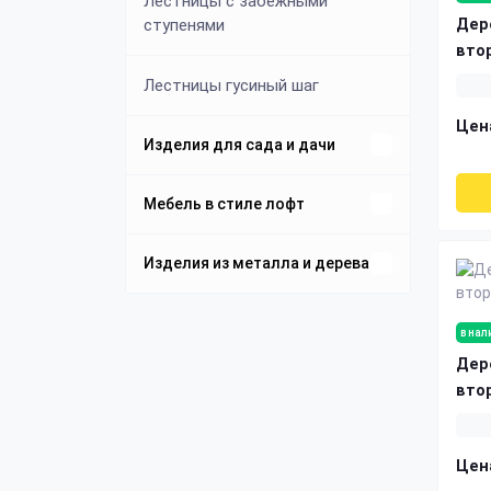
Лестницы с забежными
Дер
ступенями
вто
Лестницы гусиный шаг
Цен
Изделия для сада и дачи
Беседки из дерева и металла
Мебель в стиле лофт
Столы Лофт
Изделия из металла и дерева
Терраса
Подстолье для стола
Стулья Лофт
Садовые качели
в нал
Дер
Стеллажи Лофт
Дровницы из металла
вто
Тумбы Лофт
Крыльцо из металла
Цен