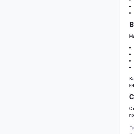
В
Мы
Ка
ин
С
Ст
пр
Т