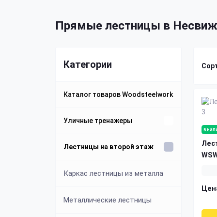
Прямые лестницы в Несви
Категории
Сор
Каталог товаров Woodsteelwork
Уличные тренажеры
в нал
Лес
Уличные спортивные
Лестницы на второй этаж
WSW
комплексы
Каркас лестницы из металла
Уличные брусья
Цен
Металлические лестницы
Уличные турники