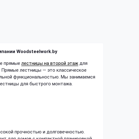
мпании Woodsteelwork.by
ые прямые
лестницы на второй этаж
для
. Прямые лестницы — это классическое
альной функциональностью. Мы занимаемся
лестницы для быстрого монтажа.
ысокой прочностью и долговечностью.
ит для домов с компактной планировкой.