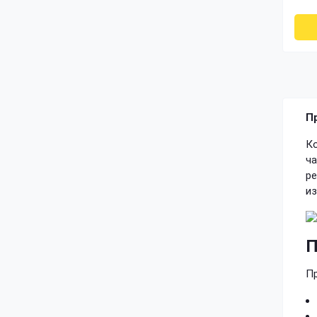
Вешалки Лофт
П
Ко
ча
ре
из
П
П