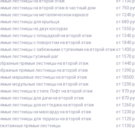
рямые лестницы на второй этаж
от 1100 р
рямые лестницы на второй этаж в частный дом
от 750 ру
рямые лестницы на металлическом каркасе
от 1240 р
рямые лестницы для крыльца
от 680 ру
ямые лестницы на двух косоурах
от 1550 р
рямые лестницы с площадкой на второй этаж
от 1340 р
рямые лестницы с поворотом на второй этаж
от 1840 р
рямые лестницы с забежными ступенями на второй этаж
от 1430 р
рямые лестницы гусиный шаг
от 1570 р
 образные прямые лестницы на второй этаж
от 1440 р
образные прямые лестницы на второй этаж
от 1390 р
рямые маршевые лестницы на второй этаж
от 18500 
рямые модульные лестницы на второй этаж
от 1290 р
рямые лестницы в стиле Лофт на второй этаж
от 970 ру
рямые лестницы для дачи на второй этаж
от 870 ру
рямые лестницы для коттеджа на второй этаж
от 1260 р
рямые лестницы на мансарду на второй этаж
от 1230 р
рямые лестницы для террасы на второй этаж
от 1120 р
ежэтажные прямые лестницы
от 1100 р