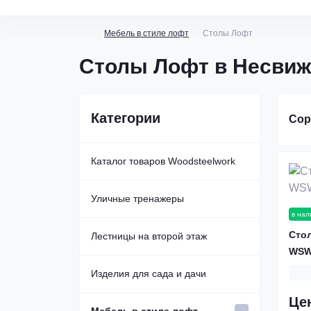
Мебель в стиле лофт
Столы Лофт
Столы Лофт в Несвиж
Категории
Сор
Каталог товаров Woodsteelwork
Уличные тренажеры
в нал
Стол
Уличные спортивные комплексы
Лестницы на второй этаж
WSW
Уличные брусья
Каркас лестницы из металла
Изделия для сада и дачи
Це
Уличные турники
Металлические лестницы
Беседки из дерева и металла
Мебель в стиле лофт