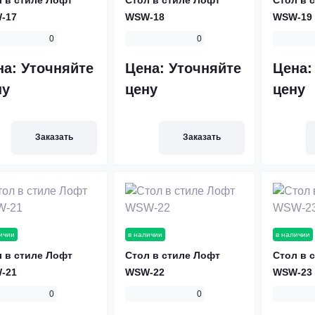
-17
WSW-18
WSW-19
0
0
на:
Уточняйте
Цена:
Уточняйте
Цена
ну
цену
цену
Заказать
Заказать
ичии
в наличии
в наличии
 в стиле Лофт
Стол в стиле Лофт
Стол в 
-21
WSW-22
WSW-23
0
0