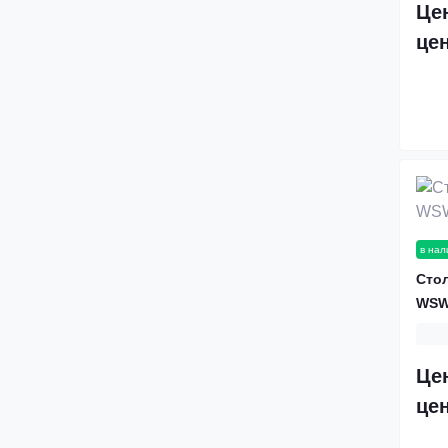
Це
це
в нал
Стол
WSW
Це
це