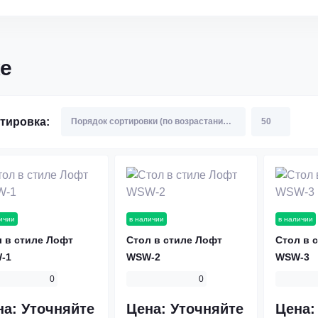
е
тировка:
ичии
в наличии
в наличии
 в стиле Лофт
Стол в стиле Лофт
Стол в 
-1
WSW-2
WSW-3
0
0
на:
Уточняйте
Цена:
Уточняйте
Цена