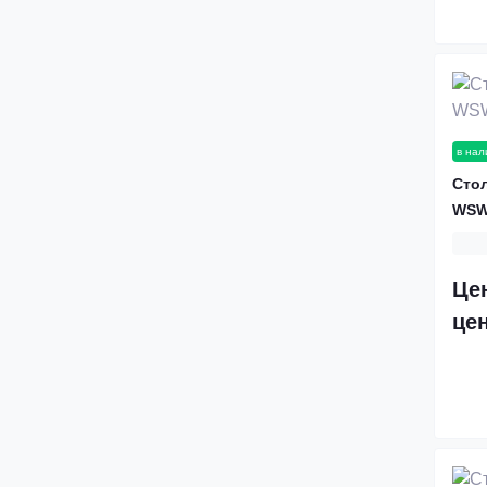
Лестницы с забежными
ступенями
Лестницы гусиный шаг
в нал
Стол
WSW
Це
це