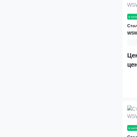
в нал
Стол
WSW
Це
це
в нал
Стол