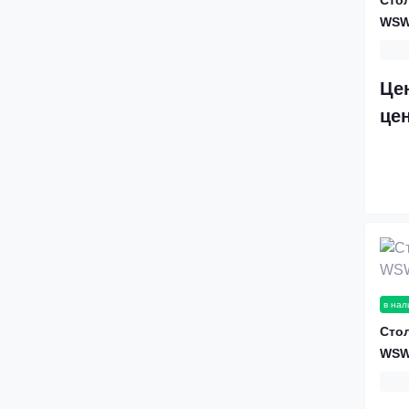
WSW
Це
це
в нал
Стол
WSW