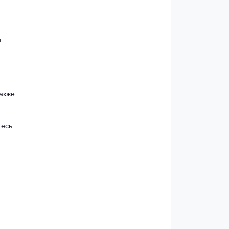
и
также
тесь