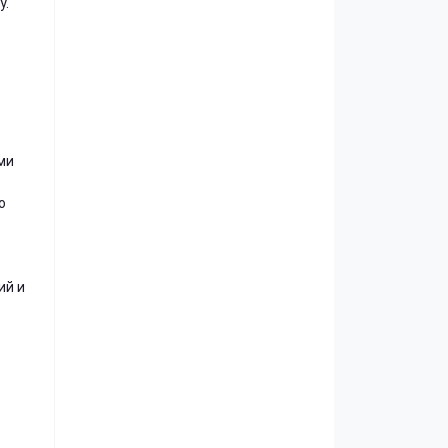
у.
ми
о
ий и