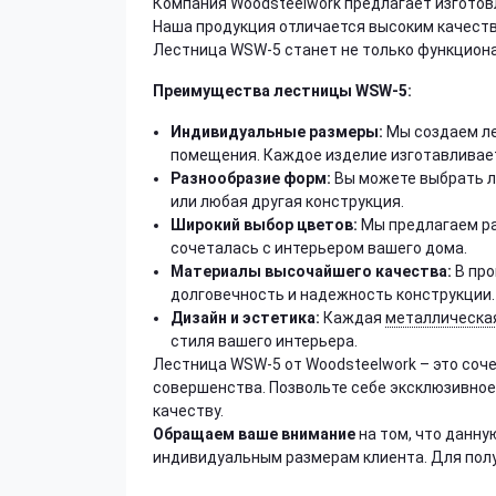
Компания Woodsteelwork предлагает изгото
Наша продукция отличается высоким качеств
Лестница WSW-5 станет не только функциона
Преимущества лестницы WSW-5:
Индивидуальные размеры:
Мы создаем ле
помещения. Каждое изделие изготавливае
Разнообразие форм:
Вы можете выбрать л
или любая другая конструкция.
Широкий выбор цветов:
Мы предлагаем ра
сочеталась с интерьером вашего дома.
Материалы высочайшего качества:
В про
долговечность и надежность конструкции.
Дизайн и эстетика:
Каждая
металлическа
стиля вашего интерьера.
Лестница WSW-5 от Woodsteelwork – это соч
совершенства. Позвольте себе эксклюзивное
качеству.
Обращаем ваше внимание
на том, что данн
индивидуальным размерам клиента. Для пол