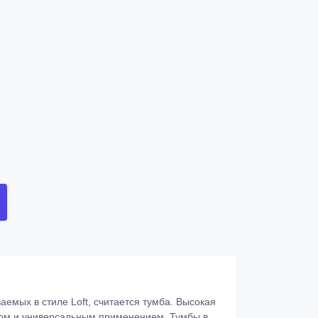
емых в стиле Loft, считается тумба. Высокая
вом и универсальным применением. Тумбы в