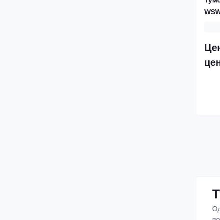
WSW
Це
це
Т
Од
по