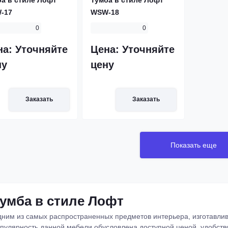
-17
WSW-18
0
0
на:
Уточняйте
Цена:
Уточняйте
ну
цену
Заказать
Заказать
Показать еще
умба в стиле Лофт
ним из самых распространенных предметов интерьера, изготавлива
пулярность данной мебели обусловлена доступной ценой, удобст