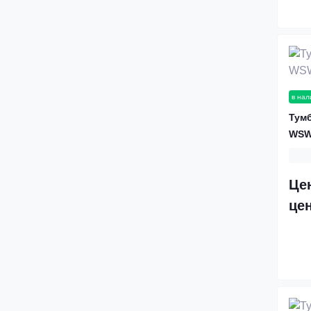
Лестницы с забежными
ступенями
Лестницы гусиный шаг
в нал
Тумб
WSW
Це
це