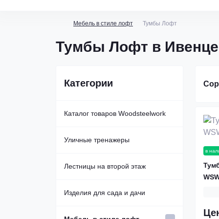
Мебель в стиле лофт
Тумбы Лофт
Тумбы Лофт в Ивенце
Категории
Сор
Каталог товаров Woodsteelwork
Уличные тренажеры
в нал
Тумб
Уличные спортивные комплексы
Лестницы на второй этаж
WSW
Уличные брусья
Каркас лестницы из металла
Изделия для сада и дачи
Це
Уличные турники
Металлические лестницы
Беседки из дерева и металла
Мебель в стиле лофт