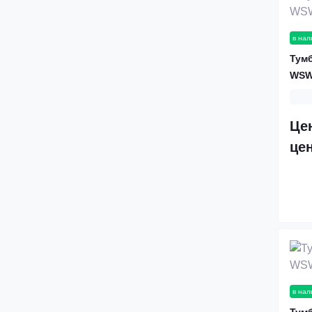
в нал
Тумб
WSW
Це
це
в нал
Тумб