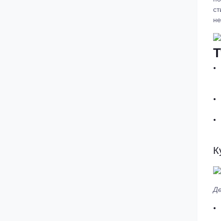
ст
не
Т
К
Де