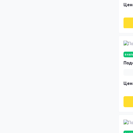
Цен
в нал
Под
Цен