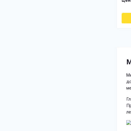
Цен
М
Ме
до
ме
Гл
Пр
ле