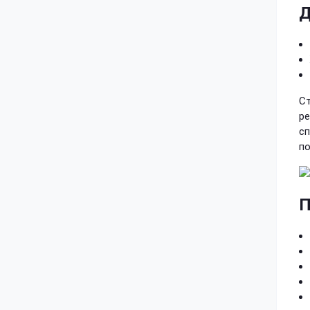
Д
Ст
ре
сп
по
П