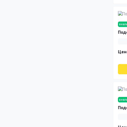
в нал
Под
Цен
в нал
Под