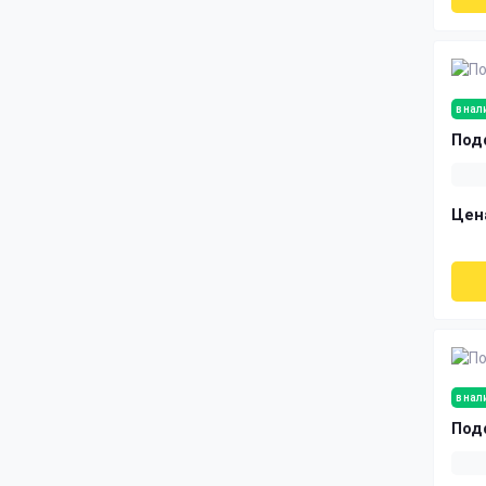
Вешалки Лофт
Лестницы с площадкой
в нал
Лестницы с поворотом
Под
Прямые лестницы
Цен
Лестницы с забежными
ступенями
Лестницы гусиный шаг
в нал
Под