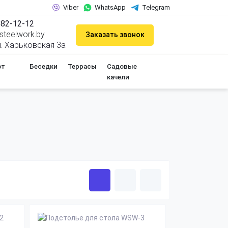
Viber
WhatsApp
Telegram
682-12-12
teelwork.by
Заказать звонок
ул. Харьковская 3а
фт
Беседки
Террасы
Садовые
качели