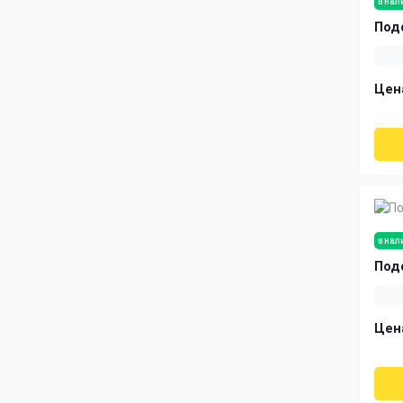
в нал
Под
Цен
в нал
Под
Цен