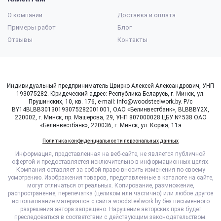
О компании
Доставка и оплата
Примеры работ
Блог
Отзывы
Контакты
Индивидуальный предприниматель Цвирко Алексей Александрович, УНП
193075282. Юридеческий адрес: Республика Беларусь, г. Минск, ул.
Прушинских, 10, кв. 176, e-mail: info@woodsteelwork.by. Р/с
BY14BLBB30130193075282001001, ОАО «Белинвестбанк», BLBBBY2X,
220002, г. Минск, пр. Машерова, 29, УНП 807000028 ЦБУ № 538 ОАО
«Белинвестбанк», 220036, г. Минск, ул. Коржа, 11а
Политика конфиденциальности персональных данных
Информация, представленная на веб-сайте, не является публичной
офертой и предоставляется исключительно в информационных целях.
Компания оставляет за собой право вносить изменения по своему
усмотрению. Изображения товаров, представленные в каталоге на сайте,
могут отличаться от реальных. Копирование, размножение,
распространение, перепечатка (целиком или частично) или любое другое
использование материалов с сайта woodsteelwork.by без письменного
разрешения автора запрещено. Нарушение авторских прав будет
преследоваться в соответствии с действующим законодательством.