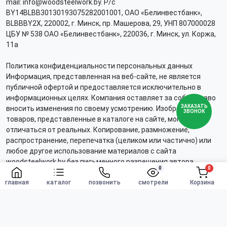
mail: info@woodsteelwork.by. Р/с
BY14BLBB30130193075282001001, ОАО «Белинвестбанк»,
BLBBBY2X, 220002, г. Минск, пр. Машерова, 29, УНП 807000028
ЦБУ № 538 ОАО «Белинвестбанк», 220036, г. Минск, ул. Коржа,
11а
Политика конфиденциальности персональных данных
Информация, представленная на веб-сайте, не является
публичной офертой и предоставляется исключительно в
информационных целях. Компания оставляет за собой право
ЗАКАЗАТЬ
вносить изменения по своему усмотрению. Изображения
ЗВОНОК
товаров, представленные в каталоге на сайте, могут
отличаться от реальных. Копирование, размножение,
распространение, перепечатка (целиком или частично) или
любое другое использование материалов с сайта
woodsteelwork.by без письменного разрешения автора
0
0
запрещено. Нарушение авторских прав будет преследоваться
Заказать
главная
в соответствии с действующим законодательством.
каталог
позвонить
смотрели
Корзина
Создание сайтов
|
Частное продвижение сайтов