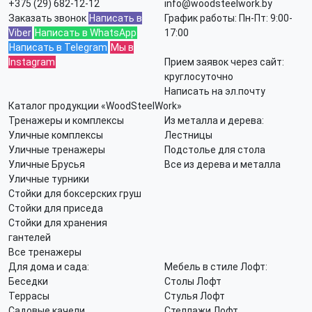
+375 (29) 682-12-12
info@woodsteelwork.by
Заказать звонок
Написать в
График работы: Пн-Пт: 9:00-
Viber
Написать в WhatsApp
17:00
Написать в Telegram
Мы в
Instagram
Прием заявок через сайт:
круглосуточно
Написать на эл.почту
Каталог продукции «WoodSteelWork»
Тренажеры и комплексы
Из металла и дерева:
Уличные комплексы
Лестницы
Уличные тренажеры
Подстолье для стола
Уличные Брусья
Все из дерева и металла
Уличные турники
Стойки для боксерских груш
Стойки для приседа
Стойки для хранения
гантелей
Все тренажеры
Для дома и сада:
Мебель в стиле Лофт:
Беседки
Столы Лофт
Террасы
Стулья Лофт
Садовые качели
Стеллажи Лофт