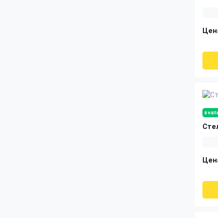
Цен
в нал
Сте
Цен