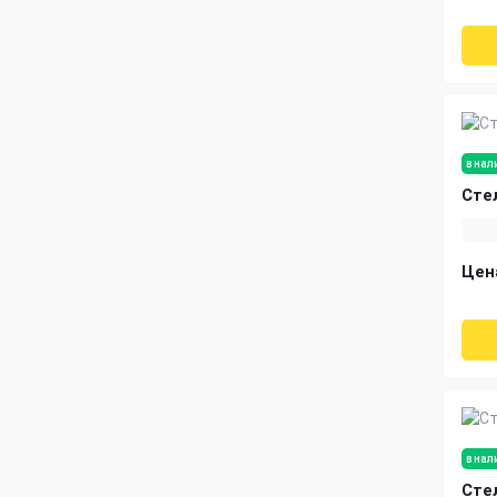
Лестницы с забежными
ступенями
Лестницы гусиный шаг
в нал
Сте
Цен
в нал
Сте