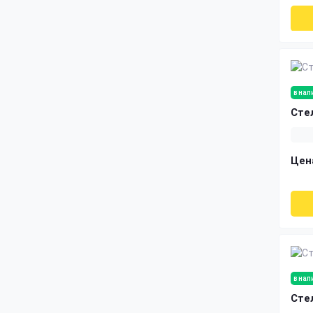
в нал
Сте
Цен
в нал
Сте