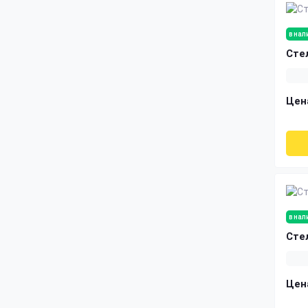
в нал
Сте
Цен
в нал
Сте
Цен