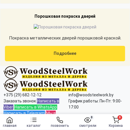
Порошковая покраска дверей
Покраска металлических дверей порошковой краской.
Подробнее
+375 (29) 682-12-12
info@woodsteelwork.by
Заказать звонок
Написать в
График работы: Пн-Пт: 9:00-
Viber
Написать в WhatsApp
17:00
Написать в Telegram
Мы в
0
0
Instagram
Прием заявок через сайт:
Заказать
круглосуточно
главная
каталог
позвонить
смотрели
Корзина