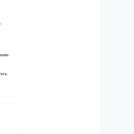
и
также
тесь