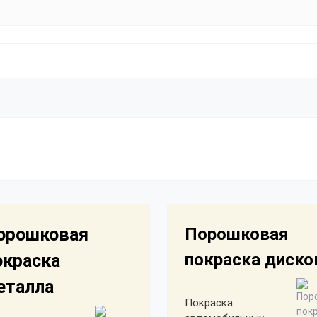
орошковая
Порошковая
покраска диско
окраска
еталла
Покраска