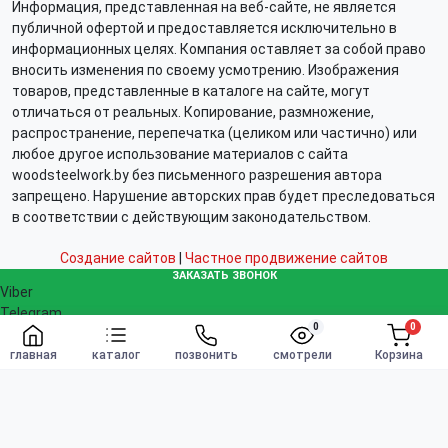
Информация, представленная на веб-сайте, не является
публичной офертой и предоставляется исключительно в
информационных целях. Компания оставляет за собой право
вносить изменения по своему усмотрению. Изображения
товаров, представленные в каталоге на сайте, могут
отличаться от реальных. Копирование, размножение,
распространение, перепечатка (целиком или частично) или
любое другое использование материалов с сайта
woodsteelwork.by без письменного разрешения автора
запрещено. Нарушение авторских прав будет преследоваться
в соответствии с действующим законодательством.
Создание сайтов
|
Частное продвижение сайтов
ЗАКАЗАТЬ ЗВОНОК
Viber
Telegram
0
0
WhatsApp
Заказать
info@woodsteelwork.by
главная
каталог
позвонить
смотрели
Корзина
Заказать звонок
Связаться с нами