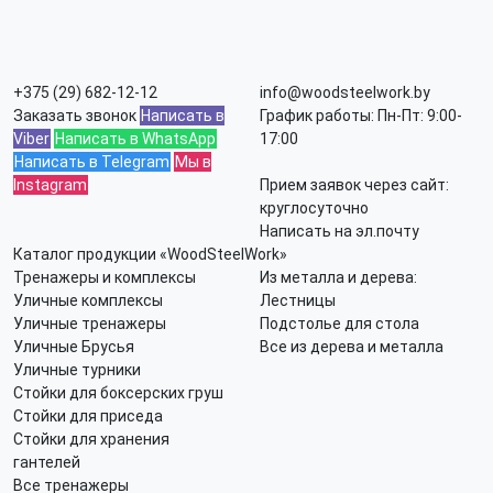
+375 (29) 682-12-12
info@woodsteelwork.by
Заказать звонок
Написать в
График работы: Пн-Пт: 9:00-
Viber
Написать в WhatsApp
17:00
Написать в Telegram
Мы в
Instagram
Прием заявок через сайт:
круглосуточно
Написать на эл.почту
Каталог продукции «WoodSteelWork»
Тренажеры и комплексы
Из металла и дерева:
Уличные комплексы
Лестницы
Уличные тренажеры
Подстолье для стола
Уличные Брусья
Все из дерева и металла
Уличные турники
Стойки для боксерских груш
Стойки для приседа
Стойки для хранения
гантелей
Все тренажеры