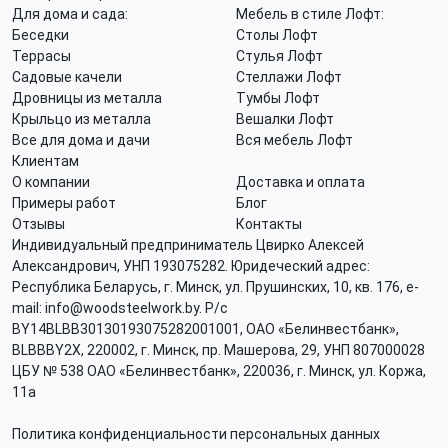
Для дома и сада:
Мебель в стиле Лофт:
Беседки
Столы Лофт
Террасы
Стулья Лофт
Садовые качели
Стеллажи Лофт
Дровницы из металла
Тумбы Лофт
Крыльцо из металла
Вешалки Лофт
Все для дома и дачи
Вся мебель Лофт
Клиентам
О компании
Доставка и оплата
Примеры работ
Блог
Отзывы
Контакты
Индивидуальный предприниматель Цвирко Алексей
Александрович, УНП 193075282. Юридеческий адрес:
Республика Беларусь, г. Минск, ул. Прушинских, 10, кв. 176, e-
mail: info@woodsteelwork.by. Р/с
BY14BLBB30130193075282001001, ОАО «Белинвестбанк»,
BLBBBY2X, 220002, г. Минск, пр. Машерова, 29, УНП 807000028
ЦБУ № 538 ОАО «Белинвестбанк», 220036, г. Минск, ул. Коржа,
11а
Политика конфиденциальности персональных данных