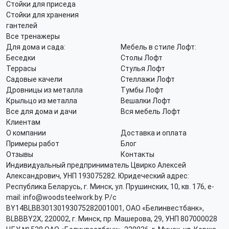
Стойки для приседа
Стойки для хранения
гантелей
Все тренажеры
Для дома и сада:
Мебель в стиле Лофт:
Беседки
Столы Лофт
Террасы
Стулья Лофт
Садовые качели
Стеллажи Лофт
Дровницы из металла
Тумбы Лофт
Крыльцо из металла
Вешалки Лофт
Все для дома и дачи
Вся мебель Лофт
Клиентам
О компании
Доставка и оплата
Примеры работ
Блог
Отзывы
Контакты
Индивидуальный предприниматель Цвирко Алексей
Александрович, УНП 193075282. Юридеческий адрес:
Республика Беларусь, г. Минск, ул. Прушинских, 10, кв. 176, e-
mail: info@woodsteelwork.by. Р/с
BY14BLBB30130193075282001001, ОАО «Белинвестбанк»,
BLBBBY2X, 220002, г. Минск, пр. Машерова, 29, УНП 807000028