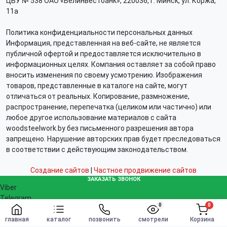
ЦБУ № 538 ОАО «Белинвестбанк», 220036, г. Минск, ул. Коржа,
11а
Политика конфиденциальности персональных данных
Информация, представленная на веб-сайте, не является
публичной офертой и предоставляется исключительно в
информационных целях. Компания оставляет за собой право
вносить изменения по своему усмотрению. Изображения
товаров, представленные в каталоге на сайте, могут
отличаться от реальных. Копирование, размножение,
распространение, перепечатка (целиком или частично) или
любое другое использование материалов с сайта
woodsteelwork.by без письменного разрешения автора
запрещено. Нарушение авторских прав будет преследоваться
в соответствии с действующим законодательством.
Создание сайтов
|
Частное продвижение сайтов
ЗАКАЗАТЬ ЗВОНОК
Viber
Telegram
0
0
WhatsApp
Заказать
info@woodsteelwork.by
главная
каталог
позвонить
смотрели
Корзина