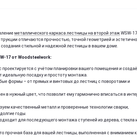
вление
металлического каркаса лестницы на второй этаж
WSW-17
трукции отличаются прочностью, точной геометрией и эстетичн
я создания стильной и надежной лестницы в вашем доме.
W-17
от Woodsteelwork:
 проектируется с учётом планировки вашего помещения и созда
т идеальную посадку и простоту монтажа.
ые формы – от прямых и винтовых до лестниц с поворотами и
н в нужный цвет, что позволит ему гармонично вписаться в инт
уем качественный металл и проверенные технологии сварки,
долгие годы.
одходит для последующего монтажа ступеней из дерева, стекла 
то прочная база для вашей лестницы, выполненная с вниманием к