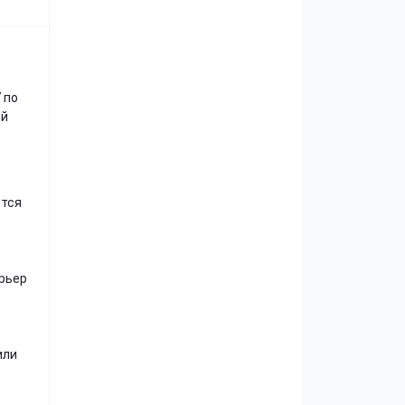
 по
ой
ётся
ерьер
или