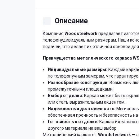
Описание
Компания
Woodsteelwork
предлагает изгото
телефонудивидуальным размерам. Наши конс
подачей, что делает их отличной основой дл
Преимущества металлического каркаса
WS
Индивидуальные размеры:
Каждый каркас
по телефонучным замерам, что гарантируе
Разнообразие конструкций:
Возможны люб
промежуточными площадками.
Выбор отделки:
Каркас может быть окраше
или стать выразительным акцентом.
Надёжность и долговечность:
Мы использ
обеспечивая прочность и безопасность на 
Готовность к отделке:
Каркас идеально п
другого материала на ваш выбор.
Металлический каркас от
Woodsteelwork
— э