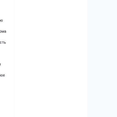
ую
дома
ость
и
ное