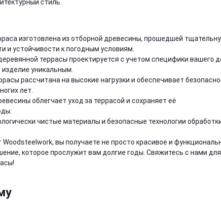
хитектурный стиль.
ерраса изготовлена из отборной древесины, прошедшей тщательн
и и устойчивости к погодным условиям.
 деревянной террасы проектируется с учетом специфики вашего 
е изделие уникальным.
еррасы рассчитана на высокие нагрузки и обеспечивает безопасн
ногих лет.
ревесины облегчает уход за террасой и сохраняет её
оды.
кологически чистые материалы и безопасные технологии обработк
 Woodsteelwork, вы получаете не просто красивое и функциональ
шение, которое прослужит вам долгие годы. Свяжитесь с нами для
асы!
му