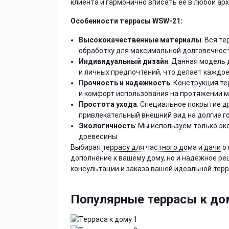
клиента и гармонично вписать её в любой ар
Особенности террасы WSW-21:
Высококачественные материалы
: Вся т
обработку для максимальной долговечност
Индивидуальный дизайн
: Данная модель
и личных предпочтений, что делает каждо
Прочность и надежность
: Конструкция т
и комфорт использования на протяжении м
Простота ухода
: Специальное покрытие д
привлекательный внешний вид на долгие г
Экологичность
: Мы используем только э
древесины.
Выбирая
террасу для частного дома и дачи
от
дополнение к вашему дому, но и надежное ре
консультации и заказа вашей идеальной терр
Популярные террасы к до