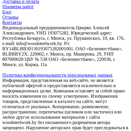
Доставка и оплата
Примеры работ
Блог
Отзывы
Контакты
Индивидуальный предприниматель Цвирко Алексей
Александрович, УНП 193075282. Юридеческий адрес:
Республика Беларусь, г. Минск, ул. Прушинских, 10, кв. 176,
e-mail: info@woodsteelwork.by. Р/с
BY14BLBB30130193075282001001, ОАО «Белинвестбанк»,
BLBBBY2X, 220002, г. Минск, пр. Машерова, 29, УНП
807000028 ЦБУ № 538 ОАО «Белинвестбанк», 220036, г.
Минск, ул. Коржа, 11а
Политика конфиденциальности персональных данных
Информация, представленная на веб-сайте, не является
публичной офертой и предоставляется исключительно в
информационных целях. Компания оставляет за собой право
вносить изменения по своему усмотрению. Изображения
товаров, представленные в каталоге на сайте, могут
отличаться от реальных. Копирование, размножение,
распространение, перепечатка (целиком или частично) или
любое другое использование материалов с сайта
woodsteelwork.by без письменного разрешения автора
запрещено. Нарушение авторских прав будет преследоваться в