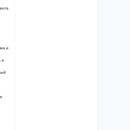
иента
ма и
 и
ный
ое