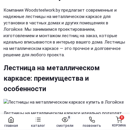
Компания Woodsteelwork.by предлагает современные и
надежные лестницы на металлическом каркасе для
установки в частных домах и других помещениях в
Логойске. Мы занимаемся проектированием,
изготовлением и монтажом лестниц на заказ, которые
идеально вписываются в интерьер вашего дома. Лестницы
на металлическом каркасе — это прочное и долговечное
решение для любого проекта.
Лестница на металлическом
каркасе: преимущества и
особенности
Лестницы на металлическом каркасе идеально подходят
0
0
для установки на второй этаж. Это конструктивно
простые и надежные лестницы, которые можно
главная
каталог
смотрели
позвонить
КОРЗИНА