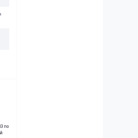
и
3 по
ой