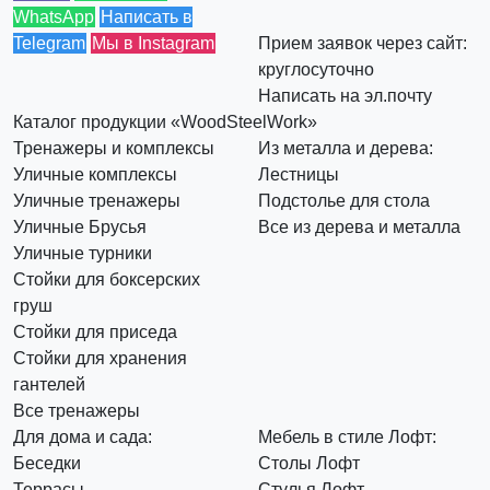
WhatsApp
Написать в
Telegram
Мы в Instagram
Прием заявок через сайт:
круглосуточно
Написать на эл.почту
Каталог продукции «WoodSteelWork»
Тренажеры и комплексы
Из металла и дерева:
Уличные комплексы
Лестницы
Уличные тренажеры
Подстолье для стола
Уличные Брусья
Все из дерева и металла
Уличные турники
Стойки для боксерских
груш
Стойки для приседа
Стойки для хранения
гантелей
Все тренажеры
Для дома и сада:
Мебель в стиле Лофт:
Беседки
Столы Лофт
Террасы
Стулья Лофт