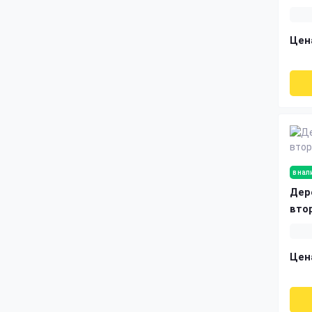
Цен
в нал
Дер
вто
Цен