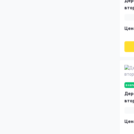
Дер
вто
Цен
в нал
Дер
вто
Цен