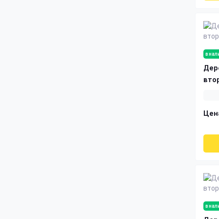
в нал
Дер
вто
Цен
в нал