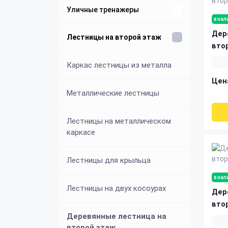
Уличные тренажеры
в нал
Дер
Уличные спортивные
Лестницы на второй этаж
вто
комплексы
Каркас лестницы из металла
Уличные брусья
Цен
Металлические лестницы
Уличные турники
Лестницы на металлическом
каркасе
Cтойка для приседаний
Лестницы для крыльца
Стойки для хранения гантелей
в нал
Лестницы на двух косоурах
Дер
вто
Деревянные лестница на
второй этаж