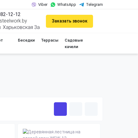
Viber
WhatsApp
Telegram
682-12-12
teelwork.by
Заказать звонок
ул. Харьковская 3а
фт
Беседки
Террасы
Садовые
качели