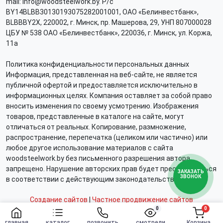
mail: info@woodsteelwork.by. Р/с
BY14BLBB30130193075282001001, ОАО «Белинвестбанк»,
BLBBBY2X, 220002, г. Минск, пр. Машерова, 29, УНП 807000028
ЦБУ № 538 ОАО «Белинвестбанк», 220036, г. Минск, ул. Коржа,
11а
Политика конфиденциальности персональных данных
Информация, представленная на веб-сайте, не является
публичной офертой и предоставляется исключительно в
информационных целях. Компания оставляет за собой право
вносить изменения по своему усмотрению. Изображения
товаров, представленные в каталоге на сайте, могут
отличаться от реальных. Копирование, размножение,
распространение, перепечатка (целиком или частично) или
любое другое использование материалов с сайта
woodsteelwork.by без письменного разрешения автора
запрещено. Нарушение авторских прав будет преследоваться
ЗАКАЗАТЬ
ЗВОНОК
в соответствии с действующим законодательством.
Создание сайтов
|
Частное продвижение сайтов
0
0
главная
каталог
позвонить
смотрели
Корзина