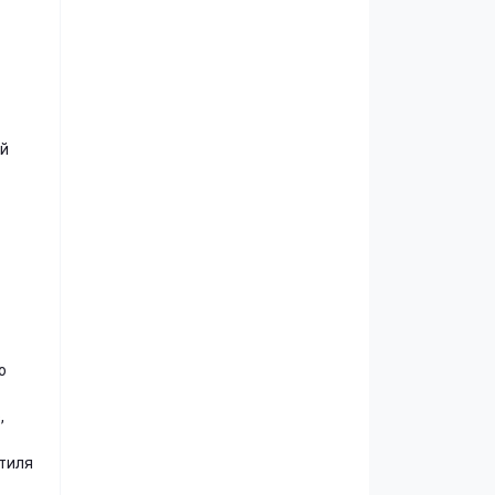
ой
о
,
стиля