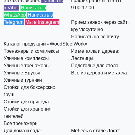
Заказать звонок
Написать
График работы: Пн-Пт:
в Viber
Написать в
9:00-17:00
WhatsApp
Написать в
Telegram
Мы в Instagram
Прием заявок через сайт:
круглосуточно
Написать на эл.почту
Каталог продукции «WoodSteelWork»
Тренажеры и комплексы
Из металла и дерева:
Уличные комплексы
Лестницы
Уличные тренажеры
Подстолье для стола
Уличные Брусья
Все из дерева и металла
Уличные турники
Стойки для боксерских
груш
Стойки для приседа
Стойки для хранения
гантелей
Все тренажеры
Для дома и сада:
Мебель в стиле Лофт: