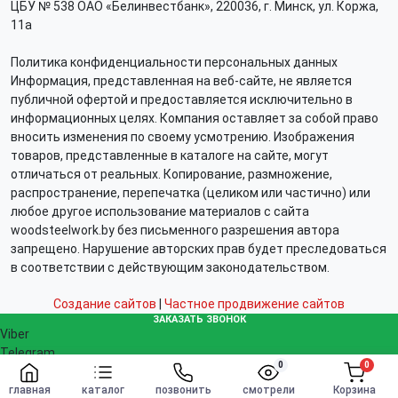
ЦБУ № 538 ОАО «Белинвестбанк», 220036, г. Минск, ул. Коржа,
11а
Политика конфиденциальности персональных данных
Информация, представленная на веб-сайте, не является
публичной офертой и предоставляется исключительно в
информационных целях. Компания оставляет за собой право
вносить изменения по своему усмотрению. Изображения
товаров, представленные в каталоге на сайте, могут
отличаться от реальных. Копирование, размножение,
распространение, перепечатка (целиком или частично) или
любое другое использование материалов с сайта
woodsteelwork.by без письменного разрешения автора
запрещено. Нарушение авторских прав будет преследоваться
в соответствии с действующим законодательством.
Создание сайтов
|
Частное продвижение сайтов
ЗАКАЗАТЬ ЗВОНОК
Viber
Telegram
0
0
WhatsApp
Заказать
info@woodsteelwork.by
главная
каталог
позвонить
смотрели
Корзина