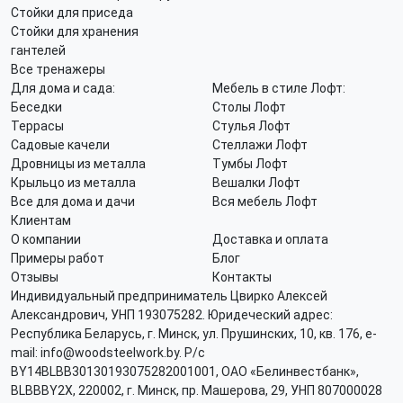
Стойки для приседа
Стойки для хранения
гантелей
Все тренажеры
Для дома и сада:
Мебель в стиле Лофт:
Беседки
Столы Лофт
Террасы
Стулья Лофт
Садовые качели
Стеллажи Лофт
Дровницы из металла
Тумбы Лофт
Крыльцо из металла
Вешалки Лофт
Все для дома и дачи
Вся мебель Лофт
Клиентам
О компании
Доставка и оплата
Примеры работ
Блог
Отзывы
Контакты
Индивидуальный предприниматель Цвирко Алексей
Александрович, УНП 193075282. Юридеческий адрес:
Республика Беларусь, г. Минск, ул. Прушинских, 10, кв. 176, e-
mail: info@woodsteelwork.by. Р/с
BY14BLBB30130193075282001001, ОАО «Белинвестбанк»,
BLBBBY2X, 220002, г. Минск, пр. Машерова, 29, УНП 807000028