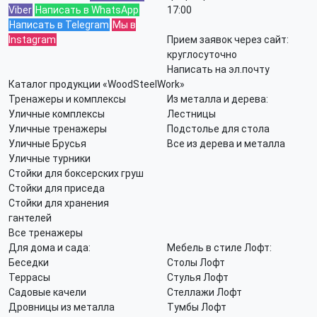
Viber
Написать в WhatsApp
17:00
Написать в Telegram
Мы в
Instagram
Прием заявок через сайт:
круглосуточно
Написать на эл.почту
Каталог продукции «WoodSteelWork»
Тренажеры и комплексы
Из металла и дерева:
Уличные комплексы
Лестницы
Уличные тренажеры
Подстолье для стола
Уличные Брусья
Все из дерева и металла
Уличные турники
Стойки для боксерских груш
Стойки для приседа
Стойки для хранения
гантелей
Все тренажеры
Для дома и сада:
Мебель в стиле Лофт:
Беседки
Столы Лофт
Террасы
Стулья Лофт
Садовые качели
Стеллажи Лофт
Дровницы из металла
Тумбы Лофт