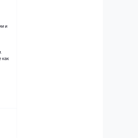
ии и
.
е как