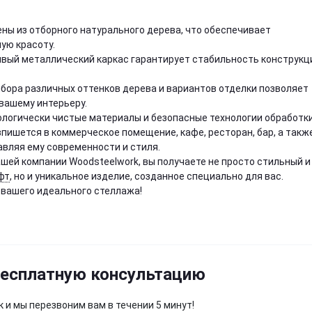
лены из отборного натурального дерева, что обеспечивает
ую красоту.
чивый металлический каркас гарантирует стабильность конструкц
бора различных оттенков дерева и вариантов отделки позволяет
вашему интерьеру.
ологически чистые материалы и безопасные технологии обработки
впишется в коммерческое помещение, кафе, ресторан, бар, а такж
авляя ему современности и стиля.
шей компании Woodsteelwork, вы получаете не просто стильный и
фт
, но и уникальное изделие, созданное специально для вас.
 вашего идеального стеллажа!
бесплатную консультацию
 и мы перезвоним вам в течении 5 минут!