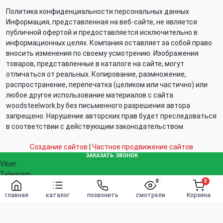
Политика конфиденциальности персональных данных
Информация, представленная на веб-сайте, не является
публичной офертой и предоставляется исключительно в
информационных целях. Компания оставляет за собой право
вносить изменения по своему усмотрению. Изображения
товаров, представленные в каталоге на сайте, могут
отличаться от реальных. Копирование, размножение,
распространение, перепечатка (целиком или частично) или
любое другое использование материалов с сайта
woodsteelwork.by без письменного разрешения автора
запрещено. Нарушение авторских прав будет преследоваться
в соответствии с действующим законодательством.
Создание сайтов
|
Частное продвижение сайтов
ЗАКАЗАТЬ ЗВОНОК
Viber
Telegram
0
0
WhatsApp
Заказать
info@woodsteelwork.by
главная
каталог
позвонить
смотрели
Корзина
Заказать звонок
Связаться с нами