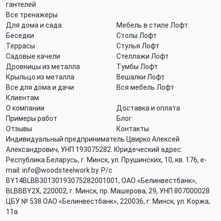
гантелей
Все тренажеры
Для дома и сада:
Мебель в стиле Лофт:
Беседки
Столы Лофт
Террасы
Стулья Лофт
Садовые качели
Стеллажи Лофт
Дровницы из металла
Тумбы Лофт
Крыльцо из металла
Вешалки Лофт
Все для дома и дачи
Вся мебель Лофт
Клиентам
О компании
Доставка и оплата
Примеры работ
Блог
Отзывы
Контакты
Индивидуальный предприниматель Цвирко Алексей
Александрович, УНП 193075282. Юридеческий адрес:
Республика Беларусь, г. Минск, ул. Прушинских, 10, кв. 176, e-
mail: info@woodsteelwork.by. Р/с
BY14BLBB30130193075282001001, ОАО «Белинвестбанк»,
BLBBBY2X, 220002, г. Минск, пр. Машерова, 29, УНП 807000028
ЦБУ № 538 ОАО «Белинвестбанк», 220036, г. Минск, ул. Коржа,
11а