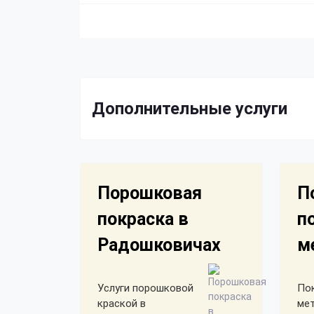
Дополнительные услуги
Порошковая
П
покраска в
п
Радошковичах
м
Услуги порошковой
По
краской в
ме