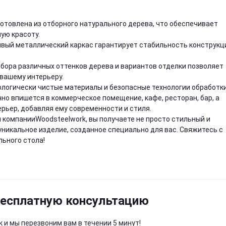
готовлена из отборного натурального дерева, что обеспечивает
ую красоту.
чивый металлический каркас гарантирует стабильность конструкц
бора различных оттенков дерева и вариантов отделки позволяет
вашему интерьеру.
ологически чистые материалы и безопасные технологии обработки
ично впишется в коммерческое помещение, кафе, ресторан, бар, а
ерьер, добавляя ему современности и стиля.
 компанииWoodsteelwork, вы получаете не просто стильный и
и уникальное изделие, созданное специально для вас. Свяжитесь с
льного стола!
бесплатную консультацию
 и мы перезвоним вам в течении 5 минут!