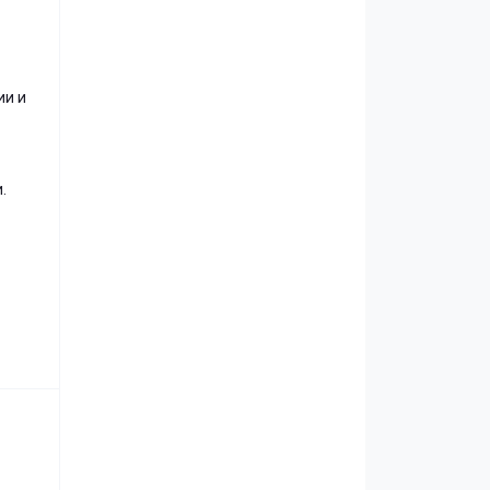
ии и
.