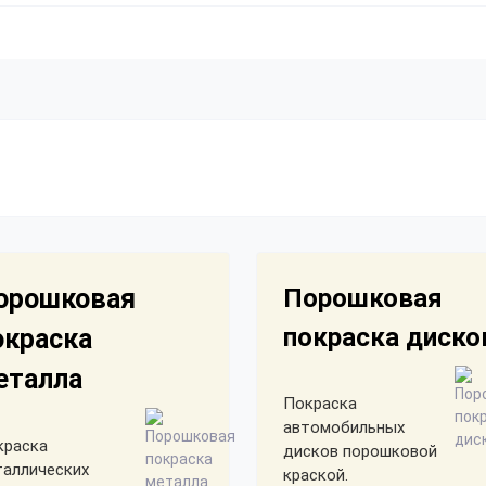
орошковая
Порошковая
покраска диско
окраска
еталла
Покраска
автомобильных
краска
дисков порошковой
таллических
краской.