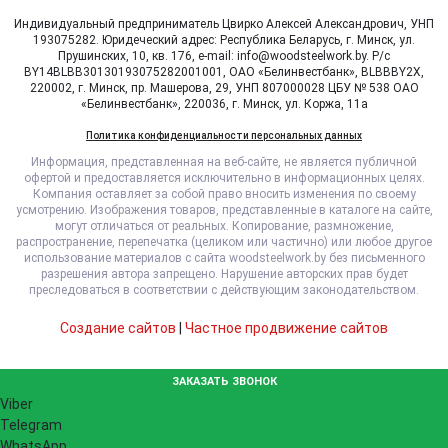
Индивидуальный предприниматель Цвирко Алексей Александрович, УНП
193075282. Юридеческий адрес: Республика Беларусь, г. Минск, ул.
Прушинских, 10, кв. 176, e-mail: info@woodsteelwork.by. Р/с
BY14BLBB30130193075282001001, ОАО «Белинвестбанк», BLBBBY2X,
220002, г. Минск, пр. Машерова, 29, УНП 807000028 ЦБУ № 538 ОАО
«Белинвестбанк», 220036, г. Минск, ул. Коржа, 11а
Политика конфиденциальности персональных данных
Информация, представленная на веб-сайте, не является публичной
офертой и предоставляется исключительно в информационных целях.
Компания оставляет за собой право вносить изменения по своему
усмотрению. Изображения товаров, представленные в каталоге на сайте,
могут отличаться от реальных. Копирование, размножение,
распространение, перепечатка (целиком или частично) или любое другое
использование материалов с сайта woodsteelwork.by без письменного
разрешения автора запрещено. Нарушение авторских прав будет
преследоваться в соответствии с действующим законодательством.
Создание сайтов
|
Частное продвижение сайтов
ЗАКАЗАТЬ ЗВОНОК
Viber
Telegram
WhatsApp