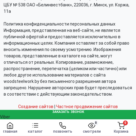
ЦБУ № 538 ОАО «Белинвестбанк», 220036, г. Минск, ул. Коржа,
11а
Политика конфиденциальности персональных данных
Информация, представленная на веб-сайте, не является
публичной офертой и предоставляется исключительно в
информационных целях. Компания оставляет за собой право
вносить изменения по своему усмотрению. Изображения
товаров, представленные в каталоге на сайте, могут
отличаться от реальных. Копирование, размножение,
распространение, перепечатка (целиком или частично) или
любое другое использование материалов с сайта
woodsteelwork.by без письменного разрешения автора
запрещено. Нарушение авторских прав будет преследоваться
в соответствии с действующим законодательством.
Создание сайтов
|
Частное продвижение сайтов
ЗАКАЗАТЬ ЗВОНОК
Viber
Telegram
0
0
Заказать
WhatsApp
главная
каталог
позвонить
смотрели
Корзина
info@woodsteelwork.by