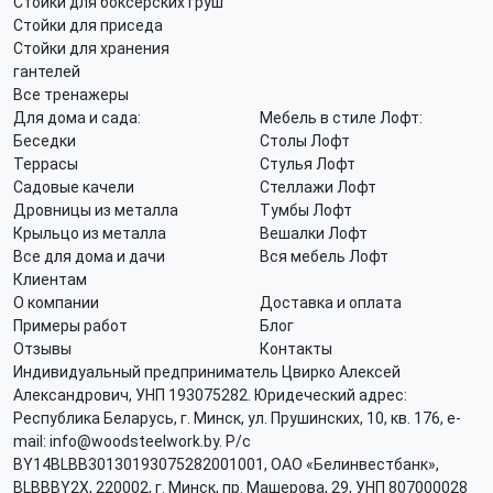
Стойки для боксерских груш
Стойки для приседа
Стойки для хранения
гантелей
Все тренажеры
Для дома и сада:
Мебель в стиле Лофт:
Беседки
Столы Лофт
Террасы
Стулья Лофт
Садовые качели
Стеллажи Лофт
Дровницы из металла
Тумбы Лофт
Крыльцо из металла
Вешалки Лофт
Все для дома и дачи
Вся мебель Лофт
Клиентам
О компании
Доставка и оплата
Примеры работ
Блог
Отзывы
Контакты
Индивидуальный предприниматель Цвирко Алексей
Александрович, УНП 193075282. Юридеческий адрес:
Республика Беларусь, г. Минск, ул. Прушинских, 10, кв. 176, e-
mail: info@woodsteelwork.by. Р/с
BY14BLBB30130193075282001001, ОАО «Белинвестбанк»,
BLBBBY2X, 220002, г. Минск, пр. Машерова, 29, УНП 807000028