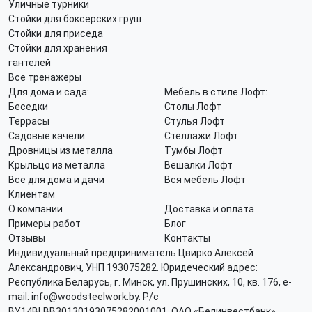
Уличные турники
Стойки для боксерских груш
Стойки для приседа
Стойки для хранения
гантелей
Все тренажеры
Для дома и сада:
Мебель в стиле Лофт:
Беседки
Столы Лофт
Террасы
Стулья Лофт
Садовые качели
Стеллажи Лофт
Дровницы из металла
Тумбы Лофт
Крыльцо из металла
Вешалки Лофт
Все для дома и дачи
Вся мебель Лофт
Клиентам
О компании
Доставка и оплата
Примеры работ
Блог
Отзывы
Контакты
Индивидуальный предприниматель Цвирко Алексей
Александрович, УНП 193075282. Юридеческий адрес:
Республика Беларусь, г. Минск, ул. Прушинских, 10, кв. 176, e-
mail: info@woodsteelwork.by. Р/с
BY14BLBB30130193075282001001, ОАО «Белинвестбанк»,