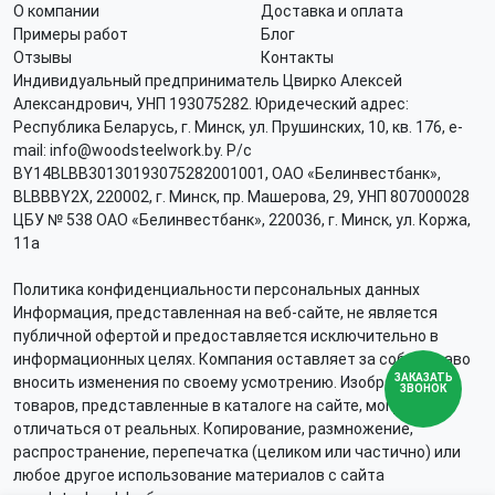
О компании
Доставка и оплата
Примеры работ
Блог
Отзывы
Контакты
Индивидуальный предприниматель Цвирко Алексей
Александрович, УНП 193075282. Юридеческий адрес:
Республика Беларусь, г. Минск, ул. Прушинских, 10, кв. 176, e-
mail: info@woodsteelwork.by. Р/с
BY14BLBB30130193075282001001, ОАО «Белинвестбанк»,
BLBBBY2X, 220002, г. Минск, пр. Машерова, 29, УНП 807000028
ЦБУ № 538 ОАО «Белинвестбанк», 220036, г. Минск, ул. Коржа,
11а
Политика конфиденциальности персональных данных
Информация, представленная на веб-сайте, не является
публичной офертой и предоставляется исключительно в
информационных целях. Компания оставляет за собой право
ЗАКАЗАТЬ
вносить изменения по своему усмотрению. Изображения
ЗВОНОК
товаров, представленные в каталоге на сайте, могут
отличаться от реальных. Копирование, размножение,
распространение, перепечатка (целиком или частично) или
любое другое использование материалов с сайта