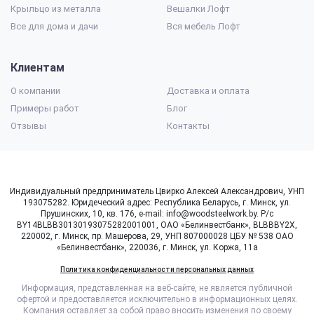
Крыльцо из металла
Вешалки Лофт
Все для дома и дачи
Вся мебель Лофт
Клиентам
О компании
Доставка и оплата
Примеры работ
Блог
Отзывы
Контакты
Индивидуальный предприниматель Цвирко Алексей Александрович, УНП
193075282. Юридеческий адрес: Республика Беларусь, г. Минск, ул.
Прушинских, 10, кв. 176, e-mail: info@woodsteelwork.by. Р/с
BY14BLBB30130193075282001001, ОАО «Белинвестбанк», BLBBBY2X,
220002, г. Минск, пр. Машерова, 29, УНП 807000028 ЦБУ № 538 ОАО
«Белинвестбанк», 220036, г. Минск, ул. Коржа, 11а
Политика конфиденциальности персональных данных
Информация, представленная на веб-сайте, не является публичной
офертой и предоставляется исключительно в информационных целях.
Компания оставляет за собой право вносить изменения по своему